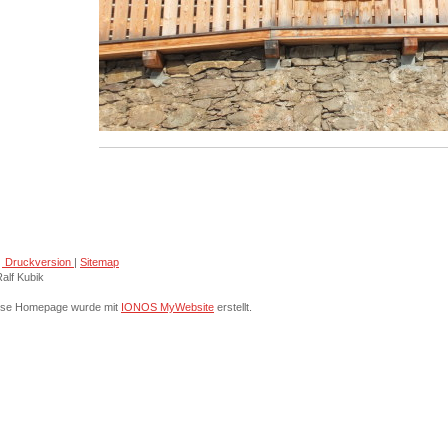
Druckversion
|
Sitemap
alf Kubik
ese Homepage wurde mit
IONOS MyWebsite
erstellt.