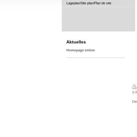
Lageplan/Site plan/Plan de site
Aktuelles
Homepage online
© R
Di