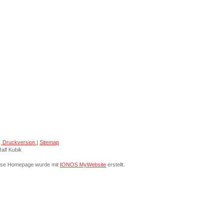
Druckversion
|
Sitemap
alf Kubik
ese Homepage wurde mit
IONOS MyWebsite
erstellt.