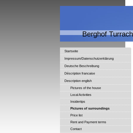
Berghof Turrac
Startseite
Impressum/Datenschutzerklärung
Deutsche Beschreibung
Déscription francaise
Description english
Pictures of the house
Local Activities
Insidertips
Pictures of surroundings
Price list
Rent and Payment terms
Contact